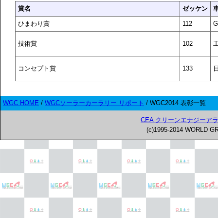
賞名
ゼッケン
ひまわり賞
112
G
技術賞
102
工
コンセプト賞
133
WGC HOME
/
WGCソーラーカーラリー リポート
/ WGC2014 表彰一覧
CEA クリーンエナジーア
(c)1995-2014 WORLD GR