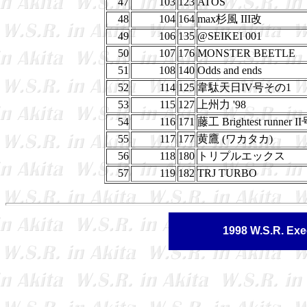
47
103
123
ATOS
48
104
164
max杉風 III改
49
106
135
@SEIKEI 001
50
107
176
MONSTER BEETLE
51
108
140
Odds and ends
52
114
125
韋駄天日IV号その1
53
115
127
上州力 '98
54
116
171
藤工 Brightest runner I
55
117
177
黄鷹 (ワカタカ)
56
118
180
トリプルエックス
57
119
182
TRJ TURBO
1998 W.S.R. Exe