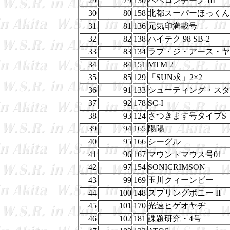
29
79
130
ペペロンチーノ III
30
80
158
北都スーパーほっくん
31
81
136
元気印満載号
32
82
138
ハイテク 98 SB-2
33
83
134
ラブ・ジ・アース・ヤ
34
84
151
MTM 2
35
85
129
「SUN求」2×2
36
91
133
シューティング・スタ
37
92
178
SC-I
38
93
124
さつきます号タイプS
39
94
165
陽陽
40
95
166
シーグル
41
96
167
マウントマウス号01
42
97
154
SONICRIMSON
43
99
169
玉川クィーンビー
44
100
148
スプリングポニー II
45
101
170
光速ヒゲオヤヂ
46
102
181
課題研究・4号