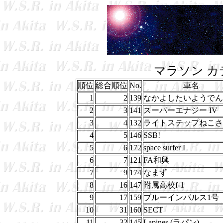
マラソン カ
順位
総合順位
No.
車名
1
2
139
なかよしたいようでん
2
3
141
スーパーエナジー IV
3
4
132
ライトステップねこさ
4
5
146
SSB!
5
6
172
space surfer I
6
7
121
FA和興
7
9
174
なまず
8
16
147
附属高校f-1
9
17
159
ブルーインパルス1号
10
31
160
SECT
11
32
145
Lapines (ラパン)