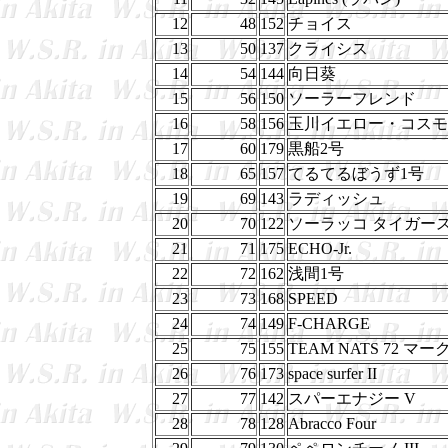
12
48
152
チョイス
13
50
137
クライシス
14
54
144
向日葵
15
56
150
ソーラーフレンド
16
58
156
玉川イエロー・コスモ
17
60
179
黒船2号
18
65
157
てるてるぼうず1号
19
69
143
ラディッシュ
20
70
122
ソーラッコ タイガー
21
71
175
ECHO-Jr.
22
72
162
浅間1号
23
73
168
SPEED
24
74
149
F-CHARGE
25
75
155
TEAM NATS 72 マーク
26
76
173
space surfer II
27
77
142
スパーエナジー V
28
78
128
Abracco Four