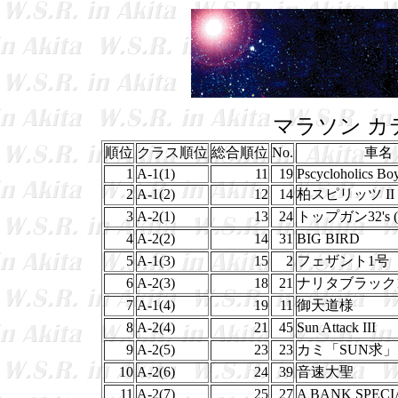
マラソン カ
順位
クラス順位
総合順位
No.
車名
1
A-1(1)
11
19
Pscycloholics Bo
2
A-1(2)
12
14
柏スピリッツ II
3
A-2(1)
13
24
トップガン32's
4
A-2(2)
14
31
BIG BIRD
5
A-1(3)
15
2
フェザント1号
6
A-2(3)
18
21
ナリタブラック
7
A-1(4)
19
11
御天道様
8
A-2(4)
21
45
Sun Attack III
9
A-2(5)
23
23
カミ「SUN求」
10
A-2(6)
24
39
音速大聖
11
A-2(7)
25
27
A BANK SPECI