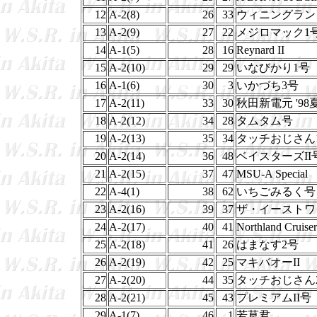
12
A-2(8)
26
33
ウィニングラン
13
A-2(9)
27
22
メジロマック1
14
A-1(5)
28
16
Reynard II
15
A-2(10)
29
29
いなびかり1号
16
A-1(6)
30
3
いかづち3号
17
A-2(11)
33
30
秋田新電元 '9
18
A-2(12)
34
28
タムタム号
19
A-2(13)
35
34
タッチおじさん
20
A-2(14)
36
48
ベイスターズII
21
A-2(15)
37
47
MSU-A Special
22
A-4(1)
38
62
いちごみるく号
23
A-2(16)
39
37
ザ・イーストワ
24
A-2(17)
40
41
Northland Cruiser
25
A-2(18)
41
26
はまなす2号
26
A-2(19)
42
25
マキバオーII
27
A-2(20)
44
35
タッチおじさん
28
A-2(21)
45
43
プレミアムII号
29
A-1(7)
46
1
若草君