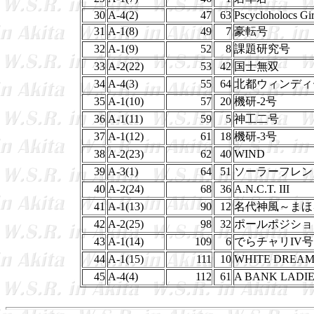
30
A-4(2)
47
63
Pscycloholocs Gir
31
A-1(8)
49
7
豪転号
32
A-1(9)
52
8
課題研究号
33
A-2(22)
53
42
国士無双
34
A-4(3)
55
64
北都ウィンディ
35
A-1(10)
57
20
機研-2号
36
A-1(11)
59
5
神工二号
37
A-1(12)
61
18
機研-3号
38
A-2(23)
62
40
WIND
39
A-3(1)
64
51
ソーラーフレン
40
A-2(24)
68
36
A.N.C.T. III
41
A-1(13)
90
12
名代神風～まほ
42
A-2(25)
98
32
ポールポジショ
43
A-1(14)
109
6
でらチャリIV号
44
A-1(15)
111
10
WHITE DREA
45
A-4(4)
112
61
A BANK LADI