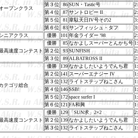
第３位
86
SUN・Tastic号
2
オープンクラス
第４位
87
サントロピー II
2
第５位
81
韋駄天日IV号その2
3
第６位
83
サンフィッシュ・タフ
3
シニアクラス
優勝
101
年金ライダー '98
2
優勝
85
なかよしスーパーとんかち号
1
最高速度コンテスト
第２位
93
SUNFISH
2
第３位
89
ALBATROSS II
2
優勝
139
なかよしたいようでんち君
1
第２位
141
スーパーエナジー IV
1
第３位
132
ライトステップねこさん
1
カテゴリ総合
第４位
146
SSB!
1
第５位
172
space surfer I
1
第６位
121
FA和興
1
優勝
129
「SUN求」2×2
2
最高速度コンテスト
第２位
139
なかよしたいようでんち君
1
第３位
132
ライトステップねこさん
1