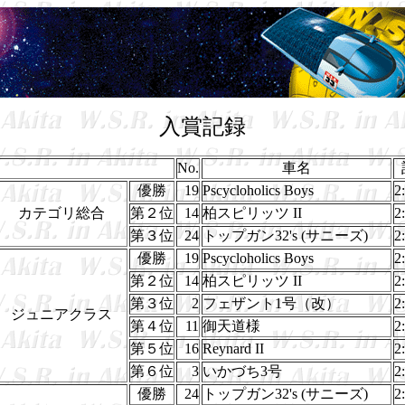
入賞記録
No.
車名
優勝
19
Pscycloholics Boys
2
カテゴリ総合
第２位
14
柏スピリッツ II
2
第３位
24
トップガン32's (サニーズ)
2
優勝
19
Pscycloholics Boys
2
第２位
14
柏スピリッツ II
2
第３位
2
フェザント1号（改）
2
ジュニアクラス
第４位
11
御天道様
2
第５位
16
Reynard II
2
第６位
3
いかづち3号
2
優勝
24
トップガン32's (サニーズ)
2