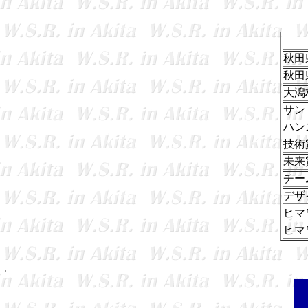
秋田
秋田
大潟
サン
ハン
技術
未来
チー
デザ
ヒマ
ヒマ