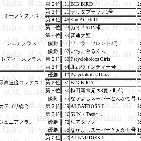
第２位
31
BIG BIRD
2
第３位
21
ナリタブラック1号
2
オープンクラス
第４位
45
Sun Attack III
2
第５位
23
カミ「SUN求」
2
第６位
39
音速大聖
2
シニアクラス
優勝
51
ソーラーフレンド2号
3
優勝
62
いちごみるく号
3
レディースクラス
第２位
63
Pscycloholocs Girls
3
第３位
64
北都ウィンディー号
3
優勝
19
Pscycloholics Boys
2
最高速度コンテスト
第２位
31
BIG BIRD
2
第３位
30
秋田新電元 '98夏・時代
2
優勝
85
なかよしスーパーとんかち号
1
カテゴリ総合
第２位
89
ALBATROSS II
2
第３位
86
SUN・Tastic号
2
ジュニアクラス
優勝
72
柏アタック
3
優勝
85
なかよしスーパーとんかち号
1
第２位
89
ALBATROSS II
2