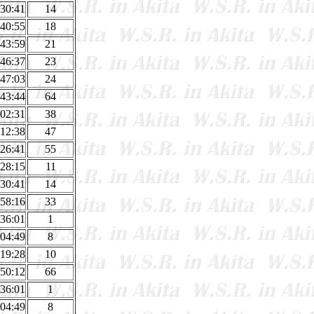
:30:41
14
:40:55
18
:43:59
21
:46:37
23
:47:03
24
:43:44
64
:02:31
38
:12:38
47
:26:41
55
:28:15
11
:30:41
14
:58:16
33
:36:01
1
:04:49
8
:19:28
10
:50:12
66
:36:01
1
:04:49
8