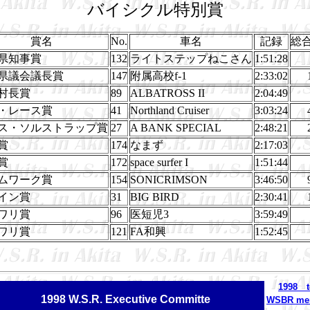
バイシクル特別賞
賞名
No.
車名
記録
総
県知事賞
132
ライトステップねこさん
1:51:28
県議会議長賞
147
附属高校f-1
2:33:02
村長賞
89
ALBATROSS II
2:04:49
・レース賞
41
Northland Cruiser
3:03:24
ス・ソルストラップ賞
27
A BANK SPECIAL
2:48:21
賞
174
なまず
2:17:03
賞
172
space surfer I
1:51:44
ムワーク賞
154
SONICRIMSON
3:46:50
イン賞
31
BIG BIRD
2:30:41
ワリ賞
96
医短児3
3:59:49
ワリ賞
121
FA和興
1:52:45
1998 t
1998 W.S.R. Executive Committe
WSBR me