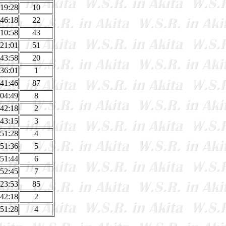
:19:28
10
:46:18
22
:10:58
43
:21:01
51
:43:58
20
:36:01
1
:41:46
87
:04:49
8
:42:18
2
:43:15
3
:51:28
4
:51:36
5
:51:44
6
:52:45
7
:23:53
85
:42:18
2
:51:28
4