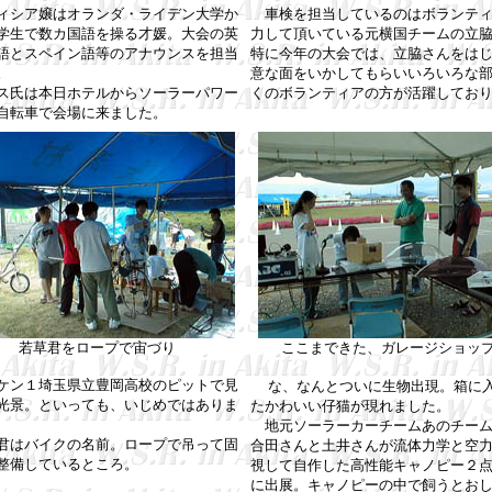
シア嬢はオランダ・ライデン大学か
車検を担当しているのはボランティ
学生で数カ国語を操る才媛。大会の英
力して頂いている元横国チームの立
語とスペイン語等のアナウンスを担当
特に今年の大会では、立脇さんをは
。
意な面をいかしてもらいいろいろな
氏は本日ホテルからソーラーパワー
くのボランティアの方が活躍してお
自転車で会場に来ました。
若草君をロープで宙づり
ここまできた、ガレージショッ
ン１埼玉県立豊岡高校のピットで見
な、なんとついに生物出現。箱に
光景。といっても、いじめではありま
たかわいい仔猫が現れました。
地元ソーラーカーチームあのチーム
はバイクの名前。ロープで吊って固
合田さんと土井さんが流体力学と空
整備しているところ。
視して自作した高性能キャノピー２
に出展。キャノピーの中で飼うとお