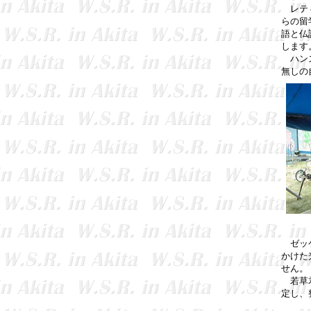
レティ
らの留
語と仏
します
ハンス
無しの
ゼッケ
かけた
せん。
若草君
定し、