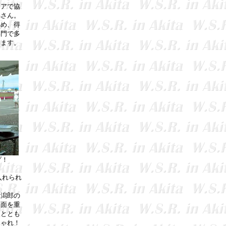
アで協
脇さん。
じめ、得
部門で多
ります。
プ！
入れられ
潟郎の
力面を重
点ととも
しゃれ！