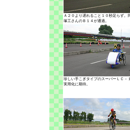
Ａ２０より遅れること１０秒足らず。
塚工さんのＢ１４が通過。
珍しい手こぎタイプのスーパーＬＣ－
実用化に期待。