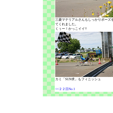
三菱マテリアルさんもしっかりポーズ
てくれました。
くぅー！かっこイイ!!
カミ「SUN求」もフィニッシュ
<<２２日No.1
999