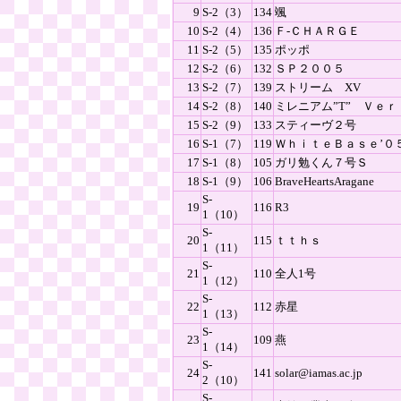
9
S-2（3）
134
颯
10
S-2（4）
136
Ｆ-ＣＨＡＲＧＥ
11
S-2（5）
135
ポッポ
12
S-2（6）
132
ＳＰ２００５
13
S-2（7）
139
ストリーム XV
14
S-2（8）
140
ミレニアム”T” Ｖｅｒ
15
S-2（9）
133
スティーヴ２号
16
S-1（7）
119
ＷｈｉｔｅＢａｓｅ’０
17
S-1（8）
105
ガリ勉くん７号Ｓ
18
S-1（9）
106
BraveHeartsAragane
S-
19
116
R3
1（10）
S-
20
115
ｔｔｈｓ
1（11）
S-
21
110
全人1号
1（12）
S-
22
112
赤星
1（13）
S-
23
109
燕
1（14）
S-
24
141
solar@iamas.ac.jp
2（10）
S-