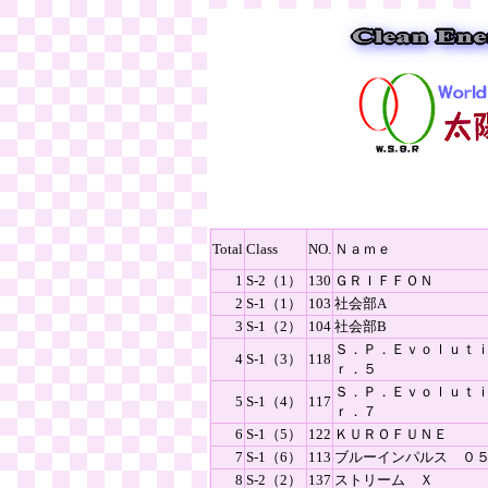
Total
Class
NO.
Ｎａｍｅ
1
S-2（1）
130
ＧＲＩＦＦＯＮ
2
S-1（1）
103
社会部A
3
S-1（2）
104
社会部B
Ｓ．Ｐ．Ｅｖｏｌｕｔ
4
S-1（3）
118
ｒ．５
Ｓ．Ｐ．Ｅｖｏｌｕｔ
5
S-1（4）
117
ｒ．７
6
S-1（5）
122
ＫＵＲＯＦＵＮＥ
7
S-1（6）
113
ブルーインパルス ０５
8
S-2（2）
137
ストリーム Ｘ