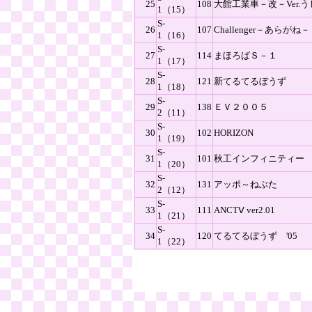
25
108
大館工業車－改－Ver.う
1（15）
S-
26
107
Challenger－あらがね－
1（16）
S-
27
114
まほろばＳ－１
1（17）
S-
28
121
新てるてるぼうず
1（18）
S-
29
138
ＥＶ２００５
2（11）
S-
30
102
HORIZON
1（19）
S-
31
101
秋工インフィニティー
1（20）
S-
32
131
アッポ～ねぶた
2（12）
S-
33
111
ANCTⅤ ver2.01
1（21）
S-
34
120
てるてるぼうず '05
1（22）
999 W.S.R. Exe