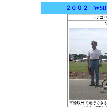
２００２ WSBR
カテゴ
N
車輪以外で走行でき