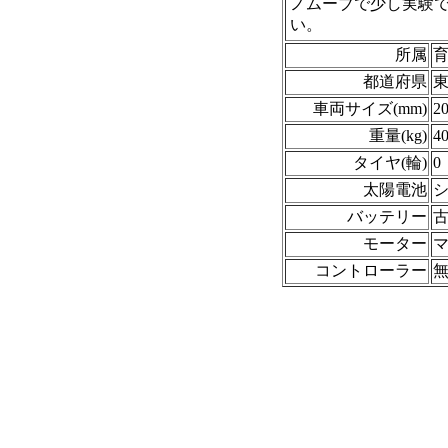
ノムーブで少し実験
い。
所属
都道府県
車両サイズ(mm)
2
重量(kg)
4
タイヤ(輪)
0
太陽電池
シ
バッテリー
古
モーター
マ
コントローラー