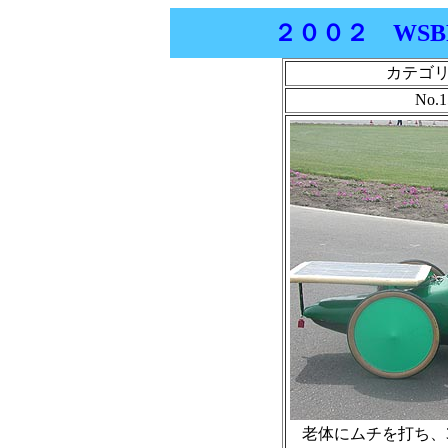
２００２ WSBR
カテゴ
No.
老体にムチを打ち、