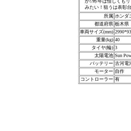
か!?昨年は惜しくも
みたい！狙うは表彰台
所属
ホンダ
都道府県
栃木県
車両サイズ(mm)
2990*9
重量(kg)
40
タイヤ(輪)
3
太陽電池
Sun P
バッテリー
古河電池
モーター
自作 
コントローラー
有