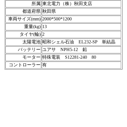
所属
東北電力（株）秋田支店
都道府県
秋田県
車両サイズ(mm)
2000*500*1200
重量(kg)
13
タイヤ(輪)
2
太陽電池
昭和シェル石油 EL232-SP 単結晶
バッテリー
ユアサ NPH5-12 鉛
モーター
特殊電装 S12281-240 80
コントローラー
有