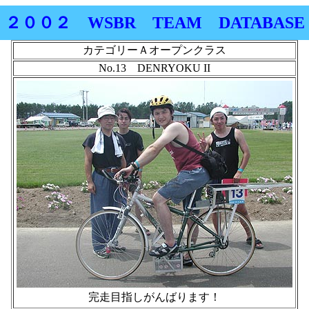
２００２ WSBR TEAM DATABASE
カテゴリーＡオープンクラス
No.13 DENRYOKU II
完走目指しがんばります！