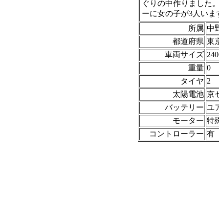
ぐりの中作りました
ーに女の子が3人いま
所属
中
都道府県
東
車両サイズ
240
重量
0
タイヤ
2
太陽電池
京セ
バッテリー
ユア
モーター
特殊
コントローラー
有