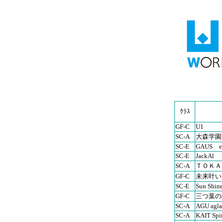
ｸﾗｽ
GF-C
U1
SC-A
大森学園
SC-E
GAUS e
SC-E
JackAl
SC-A
ＴＯＫＡ
GF-C
未来叶い
SC-E
Sun Shin
GF-C
三つ葉のJo
SC-A
AGU agla
SC-A
KAIT Spir