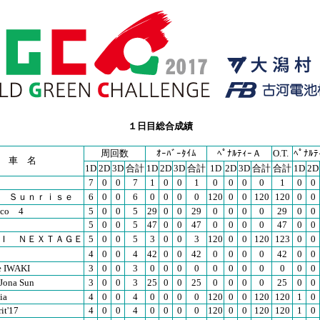
１日目総合成績
周回数
ｵｰﾊﾞｰﾀｲﾑ
ﾍﾟﾅﾙﾃｨｰＡ
O.T.
ﾍﾟﾅﾙ
車 名
1D
2D
3D
合計
1D
2D
3D
合計
1D
2D
3D
合計
合計
1D
2D
7
0
0
7
1
0
0
1
0
0
0
0
1
0
0
 Ｓｕｎｒｉｓｅ
6
0
0
6
0
0
0
0
120
0
0
120
120
0
0
co 4
5
0
0
5
29
0
0
29
0
0
0
0
29
0
0
5
0
0
5
47
0
0
47
0
0
0
0
47
0
0
Ｉ ＮＥＸＴＡＧＥ
5
0
0
5
3
0
0
3
120
0
0
120
123
0
0
4
0
0
4
42
0
0
42
0
0
0
0
42
0
0
e IWAKI
3
0
0
3
0
0
0
0
0
0
0
0
0
0
0
na Sun
3
0
0
3
25
0
0
25
0
0
0
0
25
0
0
ia
4
0
0
4
0
0
0
0
120
0
0
120
120
1
0
it'17
4
0
0
4
0
0
0
0
120
0
0
120
120
1
0